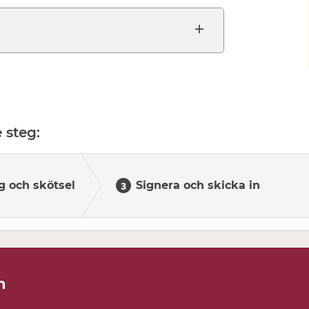
 steg:
g och skötsel
Signera och skicka in
n