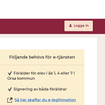
Logga in
u
Följande behövs för e-tjänsten
Förälder för elev i åk 1, 4 eller 7 i
Orsa kommun
Signering av båda föräldrar
Så här skaffar du e-legitimation